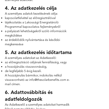
4. Az adatkezelés célja
A személyes adatok kezelésének célja:
kapcsolatfelvétel az előregisztrálóval
tájékoztatás a Lakossági Energiatároló
Programmal kapcsolatos fejleményekről
a pályázati lehetőségekről szóló információk
megküldése
az érdeklődők nyilvántartása és későbbi
megkeresése
5. Az adatkezelés időtartama
A személyes adatokat az Adatkezelő:
az előregisztráció céljának fennállásáig, vagy
a hozzájárulás visszavonásáig,
de legfeljebb 5 évig kezeli.
A hozzájárulás bármikor, indokolás nélkül
visszavonható az
info@thesolarbenefits.com
e-
mail címen.
6. Adattovábbítás és
adatfeldolgozók
Az Adatkezelő a személyes adatokat harmadik
félnek nem továbbítja, kivéve: