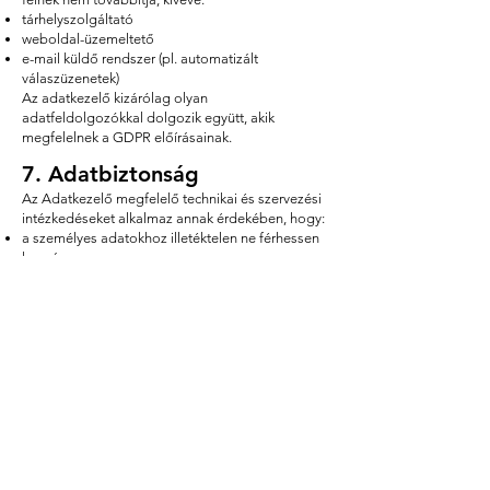
tárhelyszolgáltató
weboldal-üzemeltető
e-mail küldő rendszer (pl. automatizált
válaszüzenetek)
Az adatkezelő kizárólag olyan
adatfeldolgozókkal dolgozik együtt, akik
megfelelnek a GDPR előírásainak.
7. Adatbiztonság
Az Adatkezelő megfelelő technikai és szervezési
intézkedéseket alkalmaz annak érdekében, hogy:
a személyes adatokhoz illetéktelen ne férhessen
hozzá
az adatok ne sérüljenek, ne vesszenek el
az adatkezelés jogszerű és biztonságos legyen
8. Cookie-k (sütik) használata
A weboldal nem alkalmaz marketing vagy
profilalkotásra alkalmas cookie-kat.
A weboldal működéséhez szükséges technikai
sütik alkalmazása előfordulhat.
9. Az érintettek jogai
Az érintett jogosult: