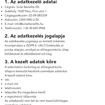
1. Az adatkezelő adatai
Cégnév: Solar Benefits Kft.
Székhely: 7630 Pécs, Finn utca 1.
Cégjegyzékszám:
02-09-083339
Adószám:
23041840-2-02
E-mail:
info@solarbenefits.hu
Telefonszám:
+36 30 645 0968
2. Az adatkezelés jogalapja
Az adatkezelés jogalapja az érintett önkéntes
hozzájárulása a GDPR 6. cikk (1) bekezdés a)
pontja alapján, amelyet az előregisztrációs űrlap
kitöltésével és elküldésével ad meg.
3. A kezelt adatok köre
A weboldalon kizárólag az előregisztrációs
űrlapon keresztül kezelünk személyes adatokat.
A kezelt adatok köre:
név
e-mail cím
telefonszám
település (ha megadásra kerül)
a regisztráció időpontja
Az adatkezelő nem kér és nem kezel különleges
személyes adatokat.